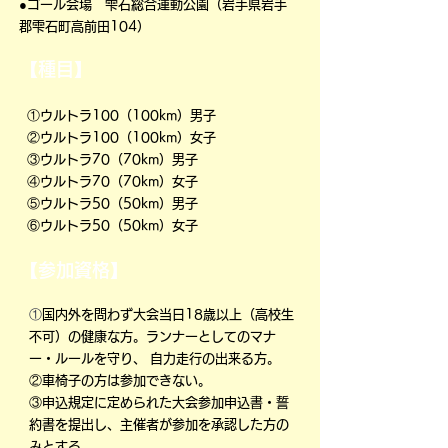
●ゴール会場 雫石総合運動公園（岩手県岩手
郡雫石町高前田104）
【種目】
①ウルトラ100（100km）男子
②ウルトラ100（100km）女子
③ウルトラ70（70km）男子
④ウルトラ70（70km）女子
⑤ウルトラ50（50km）男子
⑥ウルトラ50（50km）女子
【参加資格】
①
国内外を問わず大会当日18歳以上（高校生
不可）の健康な方。ランナーとしてのマナ
ー・ルールを守り、 自力走行の出来る方。
②車椅子の方は参加できない。
③申込規定に定められた大会参加申込書・誓
約書を提出し、主催者が参加を承認した方の
みとする。