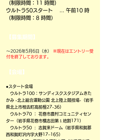
（制限時間：11 時間）
ウルトラ50スタート … 午前10 時
（制限時間：8 時間）
【募集期間】
～2026年5月6日（水）
※現在はエントリー受
付を終了しております。
【会場】
●スタート会場
ウルトラ100：サンディスクスタジアムきた
かみ -北上総合運動公園 北上陸上競技場-（岩手
県北上市相去町高前檀27-36）
ウルトラ70 ： 花巻市農村コミュニティセン
ター（岩手県花巻市横志田第１地割171）
ウルトラ50 : 志賀来ドーム（岩手県和賀郡
西和賀町沢内字大野17‒165）