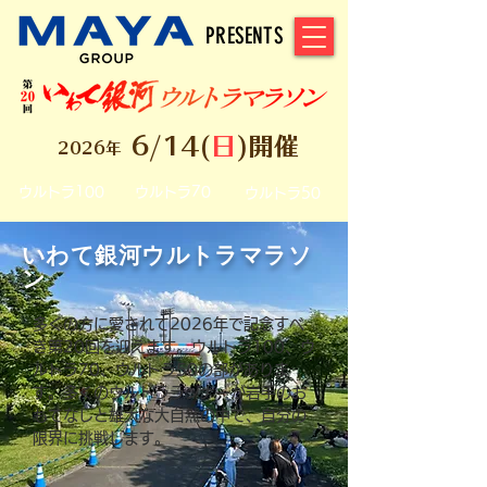
PRESENTS
6/14(
日
)開催
2026年
ウルトラ100
ウルトラ70
ウルトラ50
いわて銀河ウルトラマラソ
ン
多くの方に愛されて2026年で記念すべ
き第20回を迎えます。ウルトラ100、ウ
ルトラ70、ウルトラ50の部がありま
す。多くのウルトラランナーが岩手のお
もてなしと雄大な大自然の中で、自分の
限界に挑戦します。