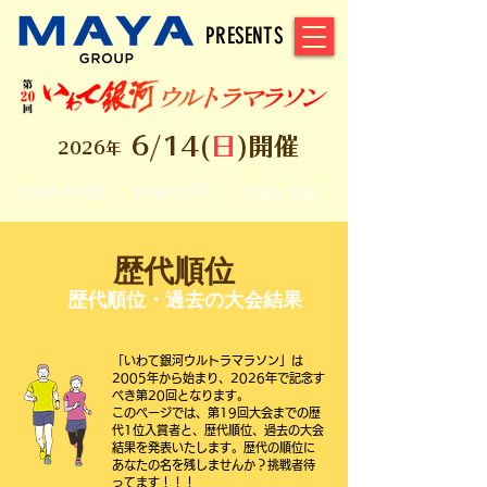
PRESENTS
6/14(
日
)開催
2026年
ウルトラ100
ウルトラ70
ウルトラ50
歴代順位
歴代順位・過去の大会結果
「いわて銀河ウルトラマラソン」は
2005年から始まり、2026年で記念す
べき第20回となります。
​このページでは、第19回大会までの歴
代1位入賞者と、歴代順位、過去の大会
結果を発表いたします。
歴代の順位に
あなたの名を残しませんか？挑戦者待
ってます！！！