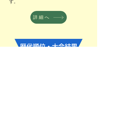
す。
詳細へ
歴代
​順位・大会結果
過去17回の歴代順位、過去の各大会
の結果をご紹介しています。
詳細へ