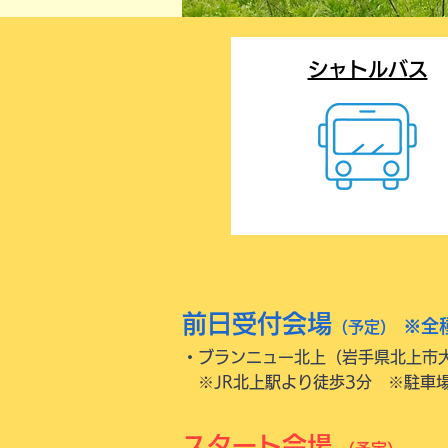
シャトルバス
前日受付会場
※全
（予定）
・ブランニュー北上（岩手県北上市大
※JR北上駅より徒歩3分 ※
駐車
スタート会場