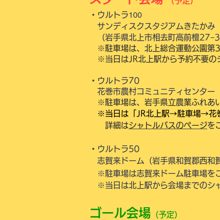
（予定）
100
・ウルトラ
サンディスクスタジアムきたかみ
（岩手県北上市相去町高前檀27−3
​
※駐車場は、北上総合運動公園第
​ ※当日はJR北上駅から予約不要
・ウルトラ70
花巻市農村コミュニティセンター（
※駐車場は、岩手県立農業ふれあい
※当日は「JR北上駅→駐車場→花
詳細は
シャトルバスのページ
を
・ウルトラ50
志賀来ドーム
（岩手県和賀郡西和賀
※駐車場は
志賀来ドーム駐車場を
※当日は北上駅から会場までのシ
ゴール会場
（予定）