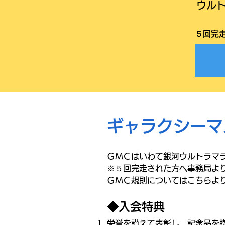
​ウル
​５回完
ギャラクシーマ
ＧＭＣはいわて銀河ウルトラマラ
※５回完走された方へ事務局よ
ＧＭＣ規則については
こちら
よ
◆入会特典
栄誉を讃えて表彰し、記念品を