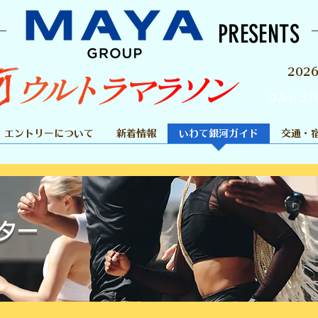
PRESENTS
202
ウルトラ1
エントリーについて
新着情報
いわて銀河ガイド
交通・
ター