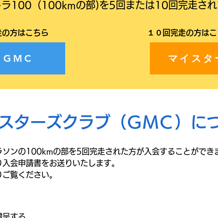
トラ100（100kmの部)
を5回または10回完走さ
走の方はこちら
​１０回完走の方は
マイスタ
GMC
スターズクラブ（ＧＭＣ）に
ソンの100kmの部を5回完走された方が入会することができ
り入会申請書をお送りいたします。
りご覧ください。
贈呈する。