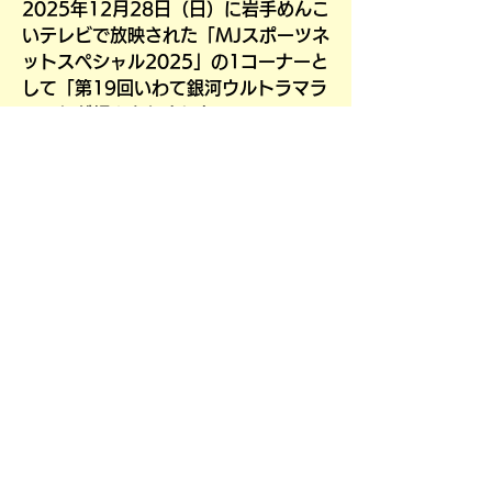
2025年12月28日（日）に岩手めんこ
いテレビで放映された「MJスポーツネ
ットスペシャル2025」の1コーナーと
して「第19回いわて銀河ウルトラマラ
ソン」が紹介されました。
​その動画が「いわて元気TV」にて公開
されています！ぜひご覧ください。
その他、本大会の様子も随時「いわて元気
TV」にて配信いたします！
​過去大会の様子も配信しておりますので、ぜ
ひご覧ください。