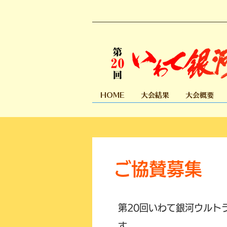
HOME
大会結果
大会概要
ご協賛募集
​第20回いわて銀河ウル
す。