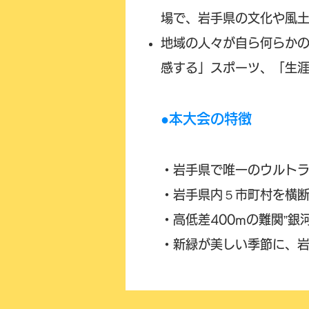
場で、岩手県の文化や風
地域の人々が自ら何らか
感する」スポーツ、「生
●本大会の特徴
・岩手県で唯一のウルト
・岩手県内５市町村を横
・高低差400mの難関”銀
​・新緑が美しい季節に、