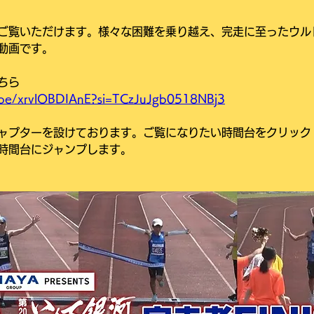
ご覧いただけます。様々な困難を乗り越え、完走に至ったウル
動画です。
ちら
u.be/xrvlOBDIAnE?si=TCzJuJgb0518NBj3
ャプターを設けております。ご覧になりたい時間台をクリック
時間台にジャンプします。