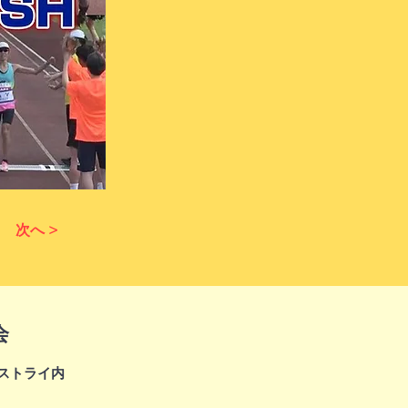
次へ >
会
ィストライ内