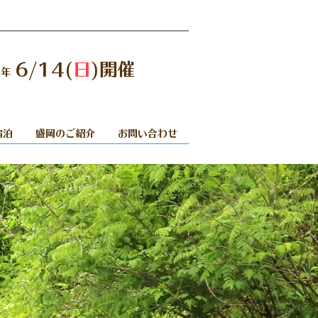
6/14(
日
)開催
6年
00
ウルトラ70
ウルトラ50
宿泊
盛岡のご紹介
お問い合わせ
，