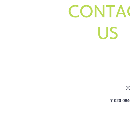
CONTA
US
〒020-