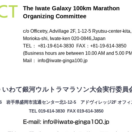
CT
The Iwate Galaxy 100km Marathon
Organizing Committee
c/o Officetry, Advillage 2F, 1-12-5 Ryutsu-center-kita,
Morioka-shi, Iwate-ken 020-0846,Japan
TEL： +81-19-614-3830 FAX：+81-19-614-3850
(Business hours are between 10.00 AM and 5.00 PM
Mail：
info@iwate-ginga100.jp
© いわて銀河ウルトラマラソン大会実行委員
0846 岩手県盛岡市流通センター北1-12-5 アドヴィレッジ2F オフ
TEL 019-614-3830 FAX 019-614-3850