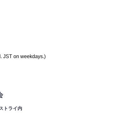
. JST on weekdays.)
会
ィストライ内