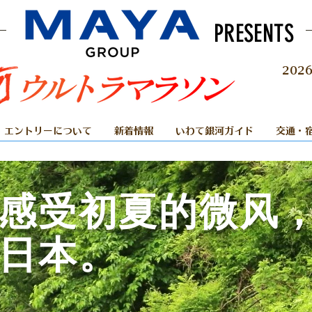
PRESENTS
202
ウルトラ1
エントリーについて
新着情報
いわて銀河ガイド
交通・
感受初夏的微风
日本。