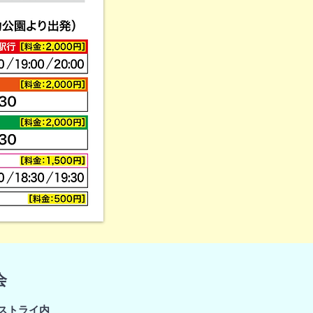
会
ィストライ内