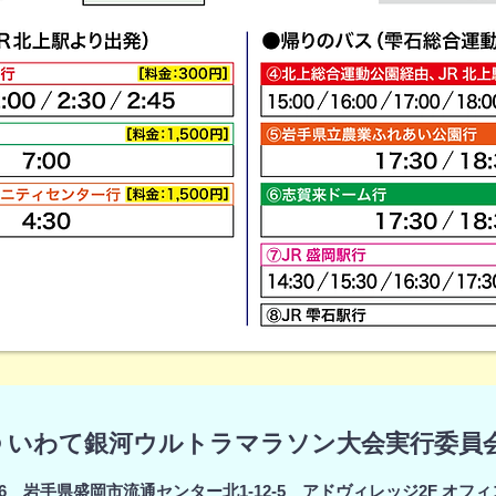
© いわて銀河ウルトラマラソン大会実行委員
0846 岩手県盛岡市流通センター北1-12-5 アドヴィレッジ2F オフ